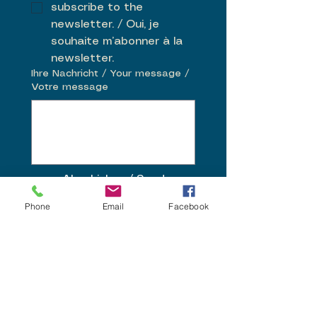
subscribe to the 
newsletter. / Oui, je 
souhaite m’abonner à la 
newsletter.
Ihre Nachricht / Your message /
Votre message
Abschicken / Send
/Envoyer
Phone
Email
Facebook
info.histab@gmail.com