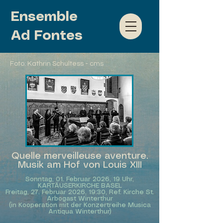
Ensemble
Ad Fontes
Foto: Kathrin Schultess - cms
Quelle merveilleuse aventure.
Musik am Hof von Louis XIII
Sonntag, 01. Februar 2026, 19 Uhr,
KARTÄUSERKIRCHE BASEL
Freitag, 27. Februar 2026, 19:30, Ref. Kirche St.
Arbogast Winterthur
(in Kooperation mit der
Konzertreihe Musica
Antiqua Winterthur
)