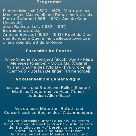
Programm
Étienne Moulinié (1599 – 1676): Motteten aus
Meslanges (Auswahl) und Fantaisies à 4 viols
Pierre Guédron
(1565 - 1620)
: Airs de Cour
(Auswahl)
Jean-Baptiste Lully
(1632 - 1687)
:
Instrumentalstücke
Antoine Böesset (1586 – 1643): Récit du Dieu
des Songes « Quelle merveilleuse aventure
», aus dem Ballett de la Reine
Ensemble Ad Fontes
Anne Simone Aeberhard (Blockflöten) – Filipa
Meneses (Gambe) – Mojca Gal (Violine)
Avishai Chalmeides (Viola) - Thys Grobelnik
(Cembalo) - Stefan Beltinger (Truhenorgel)
Vokalensemble Lamaraviglia
Jessica Jans und Stephanie Boller (Sopran) –
Matthias Deger und Ivo Haun (Tenor)
Jedediah Allen (Bass)
Airs de cour, Motetten, Ballett- und
Consortmusik zu Beginn des 17. Jahrhunderts
Bevor Versailles unter Louis XIV. zu einem
Sinnbild absolutistischer Pracht wurde, erlebte
der französische Hof bereits unter seinem
Vater Louis XIII. eine stille Blütezeit.
Der König selbst war Musiker, Tänzer und